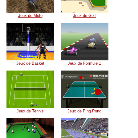
Jeux de Moto
Jeux de Golf
Jeux de Basket
Jeux de Formule 1
Jeux de Tennis
Jeux de Ping Pong