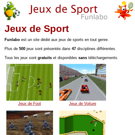
Jeux de Sport
Funlabo
est un site dédié aux jeux de sports en tout genre.
Plus de
500
jeux sont présentés dans
47
disciplines différentes.
Tous les jeux sont
gratuits
et disponibles
sans
téléchargements.
Jeux de Foot
Jeux de Voiture