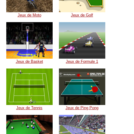
Jeux de Moto
Jeux de Golf
Jeux de Basket
Jeux de Formule 1
Jeux de Tennis
Jeux de Ping Pong