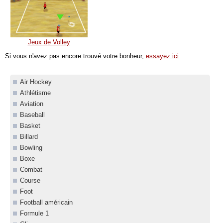
Jeux de Volley
Si vous n'avez pas encore trouvé votre bonheur,
essayez ici
Air Hockey
Athlétisme
Aviation
Baseball
Basket
Billard
Bowling
Boxe
Combat
Course
Foot
Football américain
Formule 1