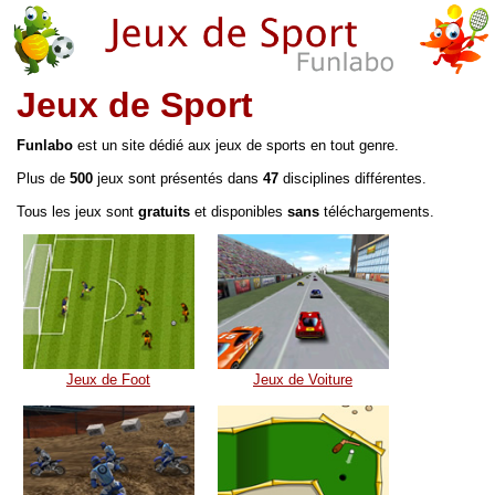
Jeux de Sport
Funlabo
est un site dédié aux jeux de sports en tout genre.
Plus de
500
jeux sont présentés dans
47
disciplines différentes.
Tous les jeux sont
gratuits
et disponibles
sans
téléchargements.
Jeux de Foot
Jeux de Voiture