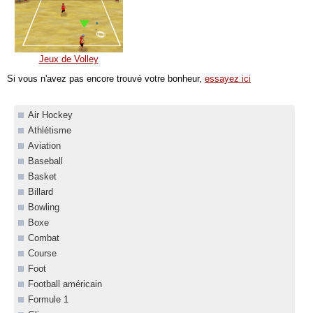
Jeux de Volley
Si vous n'avez pas encore trouvé votre bonheur,
essayez ici
Air Hockey
Athlétisme
Aviation
Baseball
Basket
Billard
Bowling
Boxe
Combat
Course
Foot
Football américain
Formule 1