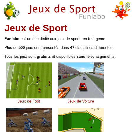
Jeux de Sport
Funlabo
est un site dédié aux jeux de sports en tout genre.
Plus de
500
jeux sont présentés dans
47
disciplines différentes.
Tous les jeux sont
gratuits
et disponibles
sans
téléchargements.
Jeux de Foot
Jeux de Voiture