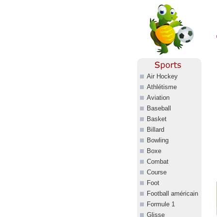
Air Hockey
Athlétisme
Aviation
Baseball
Basket
Billard
Bowling
Boxe
Combat
Course
Foot
Football américain
Formule 1
Glisse