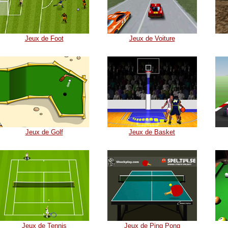
Jeux de Foot
Jeux de Voiture
Jeux de Golf
Jeux de Basket
Jeux de Tennis
Jeux de Ping Pong