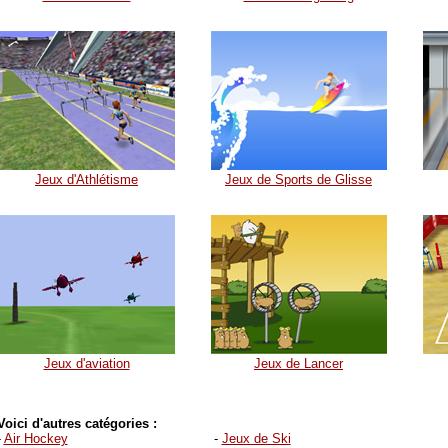
Jeux d'Athlétisme
Jeux de Sports de Glisse
Jeux d'aviation
Jeux de Lancer
Voici d'autres catégories :
-
Air Hockey
-
Jeux de Ski