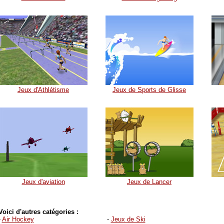
Jeux d'Athlétisme
Jeux de Sports de Glisse
Jeux d'aviation
Jeux de Lancer
Voici d'autres catégories :
-
Air Hockey
-
Jeux de Ski