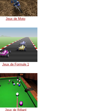
Jeux de Moto
Jeux de Formule 1
Jeux de Billard