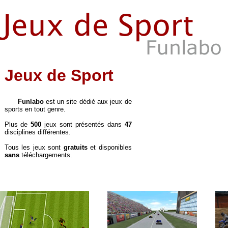
Jeux de Sport
Funlabo
est un site dédié aux jeux de
sports en tout genre.
Plus de
500
jeux sont présentés dans
47
disciplines différentes.
Tous les jeux sont
gratuits
et disponibles
sans
téléchargements.