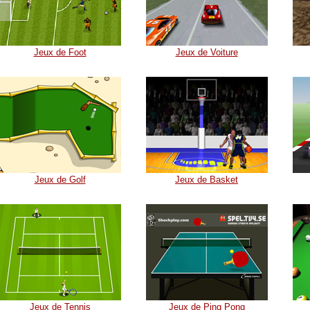
Jeux de Foot
Jeux de Voiture
Jeux de Golf
Jeux de Basket
Jeux de Tennis
Jeux de Ping Pong