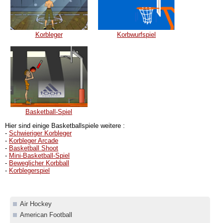
Korbleger
Korbwurfspiel
Basketball-Spiel
Hier sind einige Basketballspiele weitere :
-
Schwieriger Korbleger
-
Korbleger Arcade
-
Basketball Shoot
-
Mini-Basketball-Spiel
-
Beweglicher Korbball
-
Korblegerspiel
Air Hockey
American Football